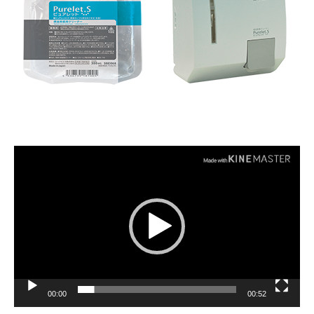
動
画
プ
レ
ー
ヤ
ー
00:00
00:52